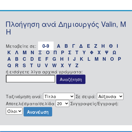
Πλοήγηση ανά Δημιουργός Valin, M
H
0-9
Α
Β
Γ
Δ
Ε
Ζ
Η
Θ
Ι
Μεταβείτε σε:
Κ
Λ
Μ
Ν
Ξ
Ο
Π
Ρ
Σ
Τ
Υ
Φ
Χ
Ψ
Ω
A
B
C
D
E
F
G
H
I
J
K
L
M
N
O
P
Q
R
S
T
U
V
W
X
Y
Z
ή εισάγετε λίγα αρχικά γράμματα:
Ταξινόμηση ανά:
Σε σειρά:
Αποτελέσματα/σελίδα
Συγγραφείς/Εγγραφή: