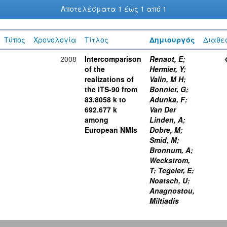
Αποτελέσματα 1 έως 1 από 1
Τύπος
Χρονολογία
Τίτλος
Δημιουργός
Διαθε
2008
Intercomparison
Renaot, E
;
of the
Hermier, Y
;
realizations of
Valin, M H
;
the ITS-90 from
Bonnier, G
;
83.8058 k to
Adunka, F
;
692.677 k
Van Der
among
Linden, A
;
European NMIs
Dobre, M
;
Smid, M
;
Bronnum, A
;
Weckstrom,
T
;
Tegeler, E
;
Noatsch, U
;
Anagnostou,
Miltiadis