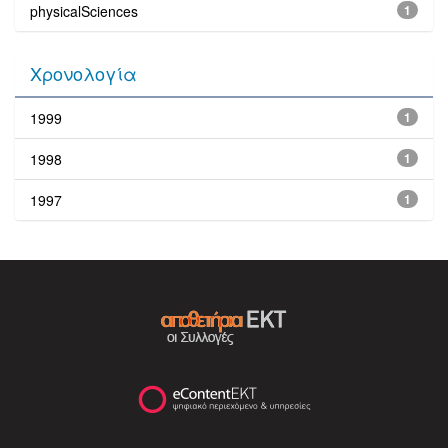
physicalSciences
1
Χρονολογία
1999
1
1998
1
1997
1