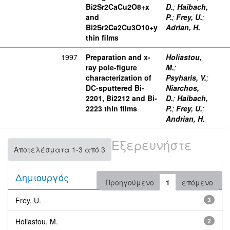
Bi2Sr2CaCu2O8+x
D.
;
Haibach,
and
P.
;
Frey, U.
;
Bi2Sr2Ca2Cu3O10+y
Adrian, H.
thin films
1997
Preparation and x-
Holiastou,
ray pole-figure
M.
;
characterization of
Psyharis, V.
;
DC-sputtered Bi-
Niarchos,
2201, Bi2212 and Bi-
D.
;
Haibach,
2223 thin films
P.
;
Frey, U.
;
Andrian, H.
Εξερευνήστε
Αποτελέσματα 1-3 από 3
Δημιουργός
Προηγούμενο
1
επόμενο
Frey, U.
3
Holiastou, M.
2