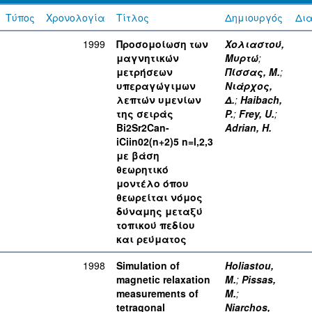
Τύπος
Χρονολογία
Τίτλος
Δημιουργός
Δι
1999
Προσομοίωση των
Χολιαστού,
μαγνητικών
Μυρτώ
;
μετρήσεων
Πίσσας, M.
;
υπεραγώγιμων
Νιάρχος,
λεπτών υμενίων
Δ.
;
Haibach,
της σειράς
P.
;
Frey, U.
;
Bi2Sr2Can-
Adrian, Η.
iCiin02(n+2)5 n=l,2,3
με βάση
θεωρητικό
μοντέλο όπου
θεωρείται νόμος
δύναμης μεταξύ
τοπικού πεδίου
και ρεύματος
1998
Simulation of
Holiastou,
magnetic relaxation
M.
;
Pissas,
measurements of
M.
;
tetragonal
Niarchos,