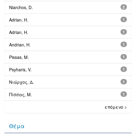
Niarchos, D.
2
Adrian, H.
1
Adrian, Η.
1
Andrian, H.
1
Pissas, M.
1
Psyharis, V.
1
Νιάρχος, Δ.
1
Πίσσας, M.
1
επόμενο >
Θέμα