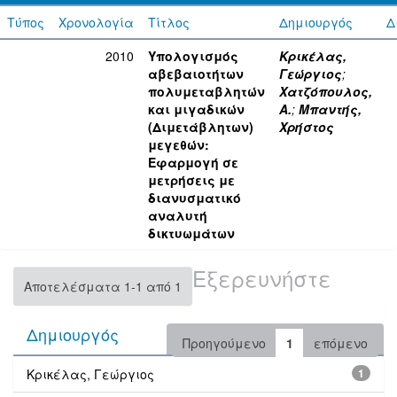
Τύπος
Χρονολογία
Τίτλος
Δημιουργός
Δ
2010
Υπολογισμός
Κρικέλας,
αβεβαιοτήτων
Γεώργιος
;
πολυμεταβλητών
Χατζόπουλος,
και μιγαδικών
Α.
;
Μπαντής,
(Διμετάβλητων)
Χρήστος
μεγεθών:
Εφαρμογή σε
μετρήσεις με
διανυσματικό
αναλυτή
δικτυωμάτων
Εξερευνήστε
Αποτελέσματα 1-1 από 1
Δημιουργός
Προηγούμενο
1
επόμενο
Κρικέλας, Γεώργιος
1