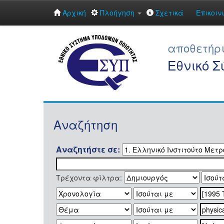
Αρχική
Πλοήγηση
Σχετικά
Επικοιν
Skip
navigation
αποθετήρ
Εθνικό 
Αναζήτηση
Αναζητήστε σε:
Τρέχοντα φίλτρα: