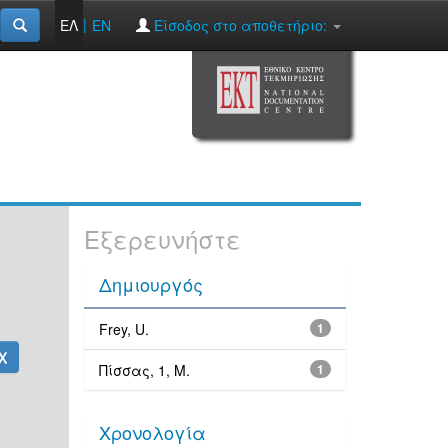
|
ΕΛ
EN
Είσοδος στο αποθετήριο:
Εξερευνήστε
Δημιουργός
Frey, U.
1
Πίσσας, 1, Μ.
1
Χρονολογία