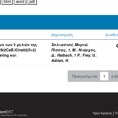
:
Δημιουργός
Διαθε
ν των 3 μελών της
Χολιαστού, Μυρτώ
;
2CaB.lCtta02(ll+2)
Πίσσας, 1, Μ.
;
Νιάρχος,
ering και
Δ.
;
Haibach, 1 P.
;
Frey, U.
;
Adrian, Η.
Προηγούμενο
1
επ