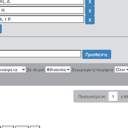
Σε σειρά
Συγγραφείς/τεκμήρια
Προηγούμενο
1
επ