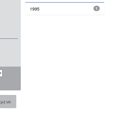
1995
1
όμενο