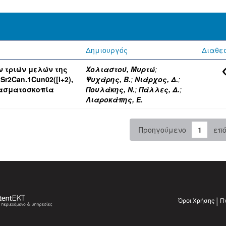
:
Δημιουργός
Διαθε
ν τριών μελών της
Χολιαστού, Μυρτώ
;
r2Can.1Cun02([l+2),
Ψυχάρης, Β.
;
Νιάρχος, Δ.
;
 φασματοσκοπία
Πουλάκης, Ν.
;
Πάλλες, Δ.
;
Λιαροκάπης, Ε.
Προηγούμενο
1
επ