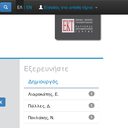
|
ΕΛ
EN
Είσοδος στο αποθετήριο:
Εξερευνήστε
Δημιουργός
Λιαροκάπης, Ε.
1
Πάλλες, Δ.
1
Πουλάκης, Ν.
1