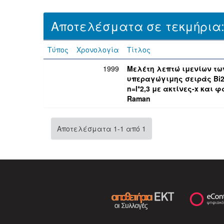
Αποτελέσματα σε τεκμήρια
Τύπος
Χρονολογία
Τίτλος
1999
Μελέτη λεπτώ ιμενίων τω
υπεραγώγιμης σειράς Bi2S
n=l*2,3 με ακτίνες-x και
Raman
Αποτελέσματα 1-1 από 1