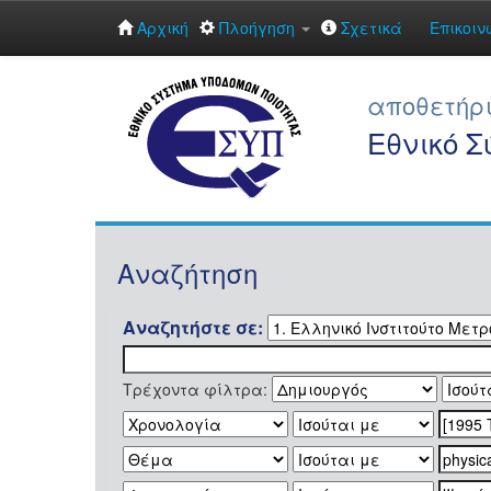
Αρχική
Πλοήγηση
Σχετικά
Επικοιν
Skip
navigation
αποθετήρ
Εθνικό 
Αναζήτηση
Αναζητήστε σε:
Τρέχοντα φίλτρα: