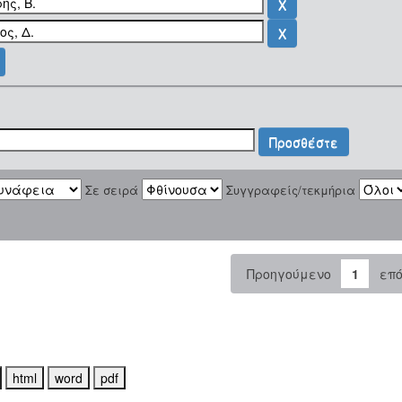
Σε σειρά
Συγγραφείς/τεκμήρια
Προηγούμενο
1
επ