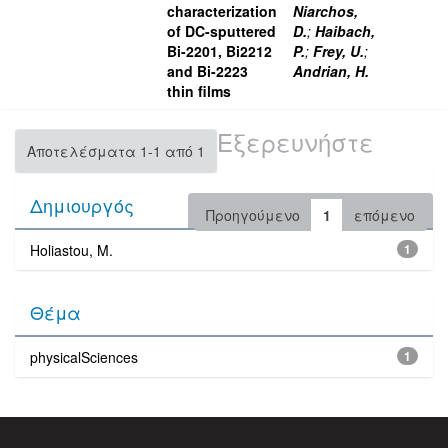
characterization
Niarchos,
of DC-sputtered
D.
;
Haibach,
Bi-2201, Bi2212
P.
;
Frey, U.
;
and Bi-2223
Andrian, H.
thin films
Εξερευνήστε
Αποτελέσματα 1-1 από 1
Δημιουργός
Προηγούμενο
1
επόμενο
Holiastou, M.
1
Θέμα
physicalSciences
1