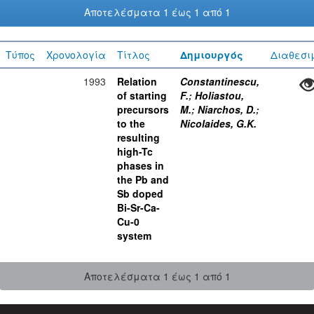
Αποτελέσματα 1 έως 1 από 1
Τύπος
Χρονολογία
Τίτλος
Δημιουργός
Διαθεσι
1993
Relation
Constantinescu,
of starting
F.
;
Holiastou,
precursors
M.
;
Niarchos, D.
;
to the
Nicolaides, G.K.
resulting
high-Tc
phases in
the Pb and
Sb doped
Bi-Sr-Ca-
Cu-0
system
Αποτελέσματα 1 έως 1 από 1