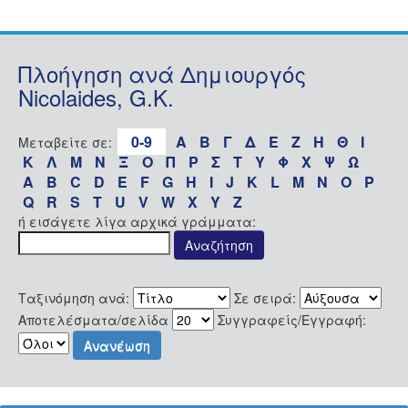
Πλοήγηση ανά Δημιουργός
Nicolaides, G.K.
0-9
Α
Β
Γ
Δ
Ε
Ζ
Η
Θ
Ι
Μεταβείτε σε:
Κ
Λ
Μ
Ν
Ξ
Ο
Π
Ρ
Σ
Τ
Υ
Φ
Χ
Ψ
Ω
A
B
C
D
E
F
G
H
I
J
K
L
M
N
O
P
Q
R
S
T
U
V
W
X
Y
Z
ή εισάγετε λίγα αρχικά γράμματα:
Ταξινόμηση ανά:
Σε σειρά:
Αποτελέσματα/σελίδα
Συγγραφείς/Εγγραφή: