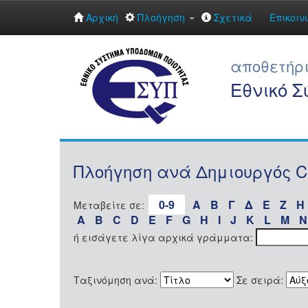
Αρχική
Πλοήγηση
Σχετικά
Επικοιν
Skip
navigation
αποθετήρ
Εθνικό 
Πλοήγηση ανά Δημιουργός Chri
0-9
Α
Β
Γ
Δ
Ε
Ζ
Η
Μεταβείτε σε:
A
B
C
D
E
F
G
H
I
J
K
L
M
N
ή εισάγετε λίγα αρχικά γράμματα:
Ταξινόμηση ανά:
Σε σειρά: