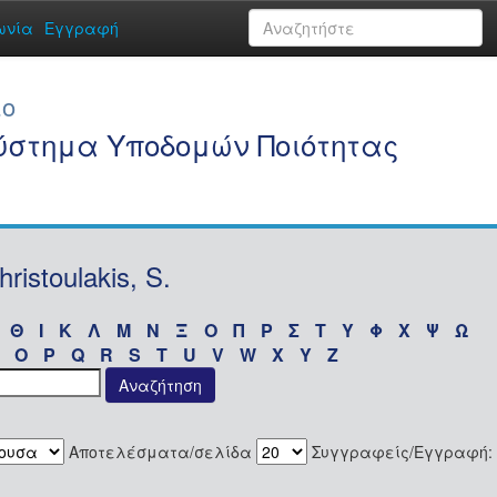
ωνία
Εγγραφή
ιο
Σύστημα Υποδομών Ποιότητας
stoulakis, S.
Θ
Ι
Κ
Λ
Μ
Ν
Ξ
Ο
Π
Ρ
Σ
Τ
Υ
Φ
Χ
Ψ
Ω
O
P
Q
R
S
T
U
V
W
X
Y
Z
Αποτελέσματα/σελίδα
Συγγραφείς/Εγγραφή: