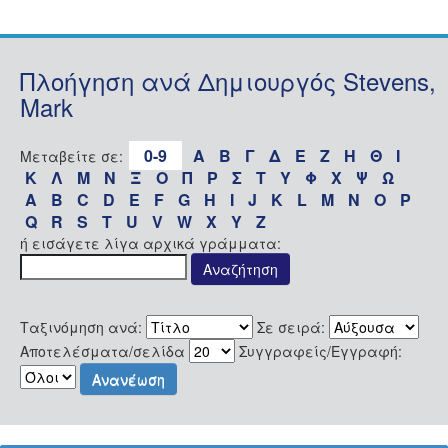
Πλοήγηση ανά Δημιουργός Stevens,
Mark
0-9
Α
Β
Γ
Δ
Ε
Ζ
Η
Θ
Ι
Μεταβείτε σε:
Κ
Λ
Μ
Ν
Ξ
Ο
Π
Ρ
Σ
Τ
Υ
Φ
Χ
Ψ
Ω
A
B
C
D
E
F
G
H
I
J
K
L
M
N
O
P
Q
R
S
T
U
V
W
X
Y
Z
ή εισάγετε λίγα αρχικά γράμματα:
Ταξινόμηση ανά:
Σε σειρά:
Αποτελέσματα/σελίδα
Συγγραφείς/Εγγραφή: